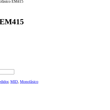
nofásico EM415
o EM415
didor
,
MID
,
Monofásico